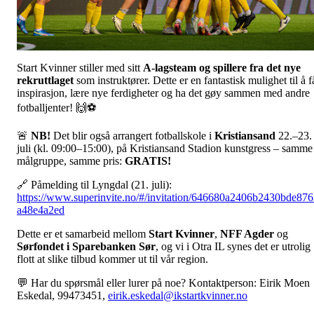
Start Kvinner stiller med sitt
A-lagsteam og spillere fra det nye
rekruttlaget
som instruktører. Dette er en fantastisk mulighet til å f
inspirasjon, lære nye ferdigheter og ha det gøy sammen med andre
fotballjenter! 🙌⚽
🚨
NB!
Det blir også arrangert fotballskole i
Kristiansand
22.–23.
juli (kl. 09:00–15:00), på Kristiansand Stadion kunstgress – samme
målgruppe, samme pris:
GRATIS!
🔗 Påmelding til Lyngdal (21. juli):
https://www.superinvite.no/#/invitation/646680a2406b2430bde87
a48e4a2ed
Dette er et samarbeid mellom
Start Kvinner
,
NFF Agder
og
Sørfondet i Sparebanken Sør
, og vi i Otra IL synes det er utrolig
flott at slike tilbud kommer ut til vår region.
💬 Har du spørsmål eller lurer på noe? Kontaktperson: Eirik Moen
Eskedal, 99473451,
eirik.eskedal@ikstartkvinner.no