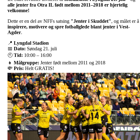
alle jenter fra Otra IL født mellom 2011–2018 er hjertelig
velkomne!
Dette er en del av NFFs satsing
"Jenter i Skuddet"
, og målet er å
inspirere, motivere og spre fotballglede blant jenter i Vest-
Agder
.
📍
Lyngdal Stadion
📅
Dato:
Søndag 21. juli
🕙
Tid:
10:00 – 16:00
👧
Målgruppe:
Jenter født mellom 2011 og 2018
💸
Pris:
Helt GRATIS!