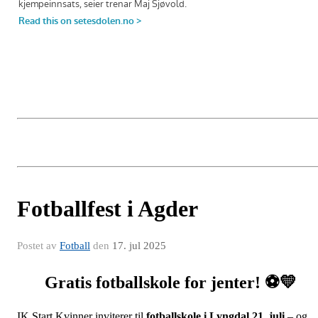
Fotballfest i Agder
Postet av
Fotball
den
17. jul 2025
Gratis fotballskole for jenter! ⚽💛
IK Start Kvinner inviterer til
fotballskole i Lyngdal 21. juli
– og