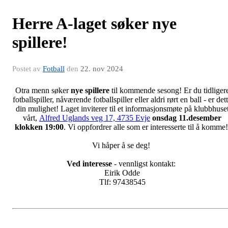
Herre A-laget søker nye
spillere!
Postet av
Fotball
den
22. nov 2024
Otra menn søker
nye spillere
til kommende sesong! Er du tidliger
fotballspiller, nåværende fotballspiller eller aldri rørt en ball - er det
din mulighet! Laget inviterer til et informasjonsmøte på klubbhuse
vårt,
Alfred Uglands veg 17, 4735 Evje
onsdag 11.desember
klokken 19:00
. Vi oppfordrer alle som er interesserte til å komme
Vi håper å se deg!
Ved interesse
- vennligst kontakt:
Eirik Odde
Tlf: 97438545