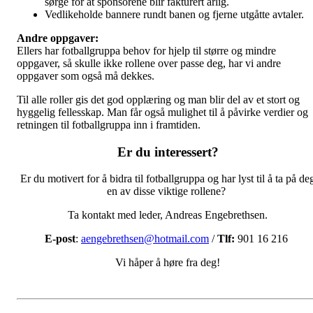
sørge for at sponsorene blir fakturert årlig.
Vedlikeholde bannere rundt banen og fjerne utgåtte avtaler.
Andre oppgaver:
Ellers har fotballgruppa behov for hjelp til større og mindre
oppgaver, så skulle ikke rollene over passe deg, har vi andre
oppgaver som også må dekkes.
Til alle roller gis det god opplæring og man blir del av et stort og
hyggelig fellesskap. Man får også mulighet til å påvirke verdier og
retningen til fotballgruppa inn i framtiden.
Er du interessert?
Er du motivert for å bidra til fotballgruppa og har lyst til å ta på de
en av disse viktige rollene?
Ta kontakt med leder, Andreas Engebrethsen.
E-post
:
aengebrethsen@hotmail.com
/
Tlf:
901 16 216
Vi håper å høre fra deg!