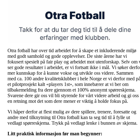
Otra fotball har over tid arbeidet for å skape et inkluderende miljø
med godt samhold og gode opplevelser. De siste årene har vi
fokusert spesielt på fair play og arbeidet mot utenforskap. Selv om 
ser gode resultater i arbeidet, er vi fortsatt ikke i mål. Vi søker derfo
mer kunnskap for å kunne vokse og utvikle oss videre. Sammen
med ca. 100 andre kvalitetsklubber i hele Norge er vi derfor med p
et pilotprosjekt kalt «players 1st», som innebærer at vi ber om
tilbakemelding fra dere gjennom et 100% anonymt spørreskjema.
Svarene dere gir oss vil bli styrende for vårt videre arbeid og gi oss
en retning mot det som dere mener er viktig å holde fokus på.
Vi håper derfor at flest mulig av dere spillere, trenere, foresatte og
andre med tilknytning til Otra fotball kan ta seg tid til å fylle ut
vedlagt spørreskjema. Trykk på vedlagt lenke i bunnen av skjema.
Litt praktisk informasjon før man begynner: