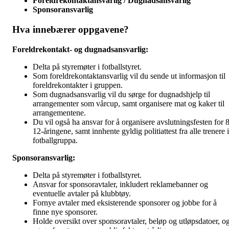
Foreldrekontaktansvarlig /
Dugnadsansvarlig
Sponsoransvarlig
Hva innebærer oppgavene?
Foreldrekontakt- og dugnadsansvarlig:
Delta på styremøter i fotballstyret.
Som foreldrekontaktansvarlig vil du sende ut informasjon til
foreldrekontakter i gruppen.
Som dugnadsansvarlig vil du sørge for dugnadshjelp til
arrangementer som vårcup, samt organisere mat og kaker til
arrangementene.
Du vil også ha ansvar for å organisere avslutningsfesten for 8
12-åringene, samt innhente gyldig politiattest fra alle trenere i
fotballgruppa.
Sponsoransvarlig:
Delta på styremøter i fotballstyret.
Ansvar for sponsoravtaler, inkludert reklamebanner og
eventuelle avtaler på klubbtøy.
Fornye avtaler med eksisterende sponsorer og jobbe for å
finne nye sponsorer.
Holde oversikt over sponsoravtaler, beløp og utløpsdatoer, o