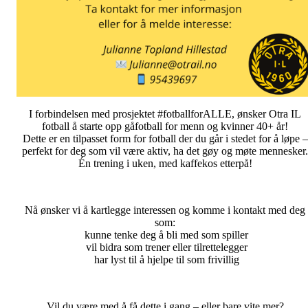
I forbindelsen med prosjektet #fotballforALLE, ønsker Otra IL
fotball å starte opp gåfotball for menn og kvinner 40+ år!
Dette er en tilpasset form for fotball der du går i stedet for å løpe –
perfekt for deg som vil være aktiv, ha det gøy og møte mennesker.
Én trening i uken, med kaffekos etterpå!
Nå ønsker vi å kartlegge interessen og komme i kontakt med deg
som:
kunne tenke deg å bli med som spiller
vil bidra som trener eller tilrettelegger
har lyst til å hjelpe til som frivillig
Vil du være med å få dette i gang – eller bare vite mer?