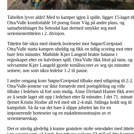
Tabellen lyver aldri! Med to kamper igjen å spille, ligger 15-laget ti
Otra/Valle komfortable 10 poeng foran Våg på andre plass, og
samarbeidslaget fra Setesdal kan dermed smykke seg med
seriemestertittelen i 2. divisjon.
Tittelen ble sikra med råsterk borteseier mot Søgne/Greipstad.
Otra/Valle starta kampen uheldig og fikk en tidlig scoring mot etter
bare fem minutter. Mathilde Kjær Langeid brakte balanse i
regnskapet etter en halvtimes spill. Otra/Valle fikk blod på tann, og
selvsamme Kjær Langeid gjorde tomålsscorer av seg sju minutter
seinere, noe som sikra ledelse 1-2 til pause.
I andre omgang kom Søgne/Greipstad tilbake med utligning til 2-2.
Otra/Valle-jentene var ikke fornøyde med poengdeling og ville
tilbake i ledelsen så fort som mulig. Anne Dyrland Hamre fikk ære
av å sende laget sitt opp i ledelsen etter få minutter. I det 71. minutt
fjernet Kristin Hodne all tvil med sitt 2-4-mål. Stilinga holdt seg til
kampslutt. Så da var det bare å slippe jubelen løs for en
imponerende borteseier og en maktdemonstrasjon av et
seriemesterskap.
Det er utrolig gledelig å kunne gratulere stolte setesdøler med tittel
i en sesong som, så langt, har gitt oss voksne 33 mål på åtte kamper