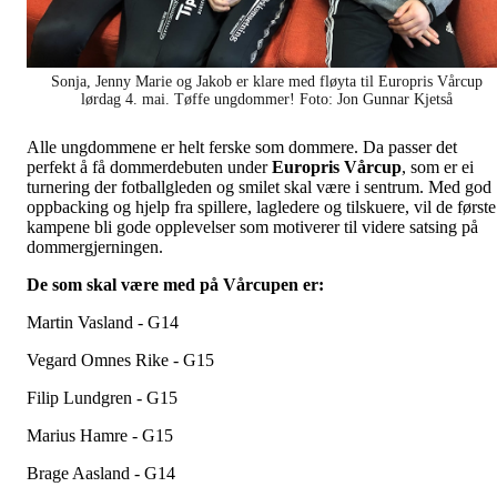
Sonja, Jenny Marie og Jakob er klare med fløyta til Europris Vårcup
lørdag 4. mai. Tøffe ungdommer! Foto: Jon Gunnar Kjetså
Alle ungdommene er helt ferske som dommere. Da passer det
perfekt å få dommerdebuten under
Europris Vårcup
, som er ei
turnering der fotballgleden og smilet skal være i sentrum. Med god
oppbacking og hjelp fra spillere, lagledere og tilskuere, vil de første
kampene bli gode opplevelser som motiverer til videre satsing på
dommergjerningen.
De som skal være med på Vårcupen er:
Martin Vasland - G14
Vegard Omnes Rike - G15
Filip Lundgren - G15
Marius Hamre - G15
Brage Aasland - G14