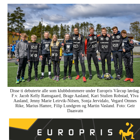
Disse ti debuterte alle som klubbdommere under Europris Vårcup lørdag.
F.v. Jacob Kelly Ramsgaard, Brage Aasland, Kari Stulien Robstad, Ylva
Aasland, Jenny Marie Leirvik-Nilsen, Sonja Jervidalo, Vegard Omnes
Rike, Marius Hamre, Filip Lundgren og Martin Vasland. Foto: Geir
Daasvatn