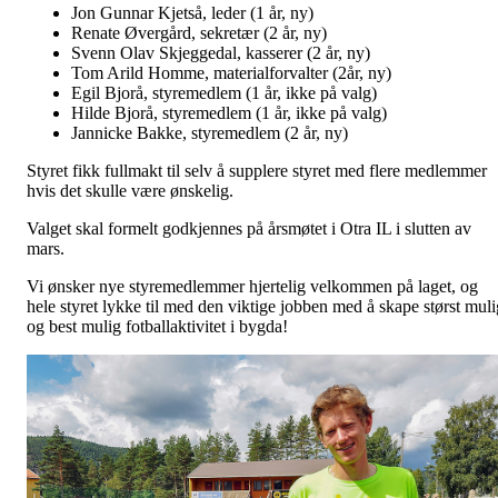
Jon Gunnar Kjetså, leder (1 år, ny)
Renate Øvergård, sekretær (2 år, ny)
Svenn Olav Skjeggedal, kasserer (2 år, ny)
Tom Arild Homme, materialforvalter (2år, ny)
Egil Bjorå, styremedlem (1 år, ikke på valg)
Hilde Bjorå, styremedlem (1 år, ikke på valg)
Jannicke Bakke, styremedlem (2 år, ny)
Styret fikk fullmakt til selv å supplere styret med flere medlemmer
hvis det skulle være ønskelig.
Valget skal formelt godkjennes på årsmøtet i Otra IL i slutten av
mars.
Vi ønsker nye styremedlemmer hjertelig velkommen på laget, og
hele styret lykke til med den viktige jobben med å skape størst muli
og best mulig fotballaktivitet i bygda!