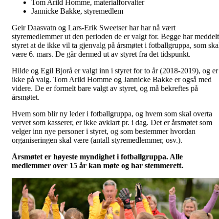
Tom Arild Homme, materialforvalter
Jannicke Bakke, styremedlem
Geir Daasvatn og Lars-Erik Sweetser har har nå vært
styremedlemmer ut den perioden de er valgt for. Begge har meddelt
styret at de ikke vil ta gjenvalg på årsmøtet i fotballgruppa, som ska
være 6. mars. De går dermed ut av styret fra det tidspunkt.
Hilde og Egil Bjorå er valgt inn i styret for to år (2018-2019), og er
ikke på valg. Tom Arild Homme og Jannicke Bakke er også med
videre. De er formelt bare valgt av styret, og må bekreftes på
årsmøtet.
Hvem som blir ny leder i fotballgruppa, og hvem som skal overta
vervet som kasserer, er ikke avklart pr. i dag. Det er årsmøtet som
velger inn nye personer i styret, og som bestemmer hvordan
organiseringen skal være (antall styremedlemmer, osv.).
Årsmøtet er høyeste myndighet i fotballgruppa. Alle
medlemmer over 15 år kan møte og har stemmerett.