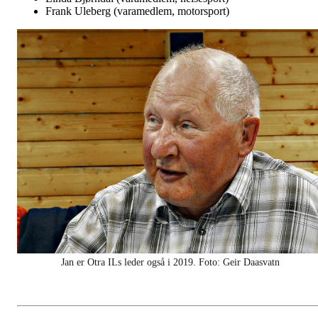
Frank Uleberg (varamedlem, motorsport)
Jan er Otra ILs leder også i 2019. Foto: Geir Daasvatn