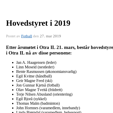
Hovedstyret i 2019
Postet av
Fotball
den
27. mar 2019
Etter årsmøtet i Otra IL 21. mars, består hovedstyre
i Otra IL nå av disse personene:
Jan A. Haagensen (leder)
Linn Moseid (nestleder)
Bente Rasmussen (økonomiansvarlig)
Egil Kvitne (håndball)
Geir Magne Feed (ski)
Jon Gunnar Kjetså (fotball)
Olav Magne Tveitå (friidrett)
Terje Nilsen Abusland (orientering)
Egil Bjorå (sykkel)
Thomas Malm (badminton)
John Hornnes (varamedlem, innebandy)
Linda Bjørndal (varamedlem, helsesport)