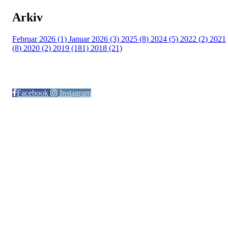
Arkiv
Februar 2026 (1)
Januar 2026 (3)
2025 (8)
2024 (5)
2022 (2)
2021
(8)
2020 (2)
2019 (181)
2018 (21)
Følg oss på:
Facebook
Instagram
© Otra IL