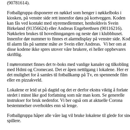
(90781614).
Fotballgruppa disponerer en nøkkel som henger i nøkkelboks i
kiosken, på venstre side rett innenfor døra på kortveggen. Koden
kan fås ved kontakt med styremedlemmer, henholdsvis Svein
Birkeland (91356624) eller Andreas Engebrethsen (90116216).
Nøkkelen brukes til hovedinngangen og neste dør i klubbhuset.
Innenfor dør nummer to finnes et alarmdisplay på venstre side. Ko
til alarm fås på samme måte av Svein eller Andreas. Vi ber om at
disse kodene ikke spres utover våre brukere, ei heller oppbevares
skriftlig.
I møterommet finnes det tv-boks med vanlige kanaler og tilkobling
med Hdmi og Cromecast. Det er åpen nettilgang i lokalene. Her er
det mulighet for å samles til fotballkamp på Tv, en spennende film
eller en pizzakveld.
Lokalene er leid ut på dagtid og det er derfor ekstra viktig å forlate
stedet i minst like god forfatning som når man kom. Se generelle
instrukser for bruk nedenfor. Vi ber også om at aktuelle Corona
bestemmelser overholdes enn så lenge.
Fotballgruppa håper alle våre lag vil bruke lokalene til glede for sin
spillere.