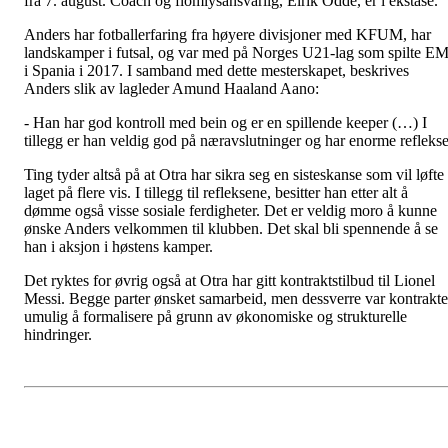
fra 7. august. Coach og flomlysansvarlig, Eirik Odde, er i ekstase.
Anders har fotballerfaring fra høyere divisjoner med KFUM, har
landskamper i futsal, og var med på Norges U21-lag som spilte E
i Spania i 2017. I samband med dette mesterskapet, beskrives
Anders slik av lagleder Amund Haaland Aano:
- Han har god kontroll med bein og er en spillende keeper (…) I
tillegg er han veldig god på næravslutninger og har enorme reflekse
Ting tyder altså på at Otra har sikra seg en sisteskanse som vil løfte
laget på flere vis. I tillegg til refleksene, besitter han etter alt å
dømme også visse sosiale ferdigheter. Det er veldig moro å kunne
ønske Anders velkommen til klubben. Det skal bli spennende å se
han i aksjon i høstens kamper.
Det ryktes for øvrig også at Otra har gitt kontraktstilbud til Lionel
Messi. Begge parter ønsket samarbeid, men dessverre var kontrakt
umulig å formalisere på grunn av økonomiske og strukturelle
hindringer.