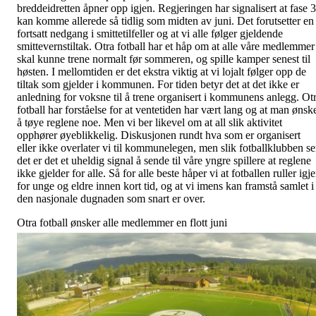
breddeidretten åpner opp igjen. Regjeringen har signalisert at fase 3
kan komme allerede så tidlig som midten av juni. Det forutsetter en
fortsatt nedgang i smittetilfeller og at vi alle følger gjeldende
smittevernstiltak. Otra fotball har et håp om at alle våre medlemmer
skal kunne trene normalt før sommeren, og spille kamper senest til
høsten. I mellomtiden er det ekstra viktig at vi lojalt følger opp de
tiltak som gjelder i kommunen. For tiden betyr det at det ikke er
anledning for voksne til å trene organisert i kommunens anlegg. Ot
fotball har forståelse for at ventetiden har vært lang og at man ønsk
å tøye reglene noe. Men vi ber likevel om at all slik aktivitet
opphører øyeblikkelig. Diskusjonen rundt hva som er organisert
eller ikke overlater vi til kommunelegen, men slik fotballklubben se
det er det et uheldig signal å sende til våre yngre spillere at reglene
ikke gjelder for alle. Så for alle beste håper vi at fotballen ruller igj
for unge og eldre innen kort tid, og at vi imens kan framstå samlet i
den nasjonale dugnaden som snart er over.
Otra fotball ønsker alle medlemmer en flott juni