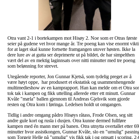
Otra vant 2-1 i bortekampen mot Hisøy 2. Noe som er Otras første
seier på gudene vet hvor mange år. Tre poeng kan vise enormt vikt
for at laget skal kunne fortsette framgangen utover høsten. Ikke la
dere lure av at gutta ser deprimerte ut på bildet, de har simpelthen
vært del av en mektig laginnsats over nitti minutter med tre poeng
som belønning for strevet.
Utegående reporter, Jon Gunnar Kjetså, som tydelig preget av å
være høyt oppe, har produsert et ekstatisk og usammenhengende
multimedieshow av en kamprapport. Han kan melde om et Otra s
tok tak i kampen og fikk uttelling allerede etter ett minutt. Gunnar
Kvåle "mæla" ballen gjennom til Andreas Gjelsvik som gjorde
resten og Otra kom i føringa. Ledelsen holdt ut omgangen.
Tidlig i andre omgang pådro Hisøys råtass, Frode Olsen, seg sitt
andre gule kort og rusla i dusjen. Otra kunne dermed fullføre
kampen med én mann mer på banen. Otra utnytta overtallet etter 69
minutter hvor assistkongen, Gunnar Kvåle, slo en "umulig" pasnin
som Torgeir Helle på "umulig" vis fikk tak i og omsatt i scoring. 2-