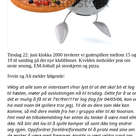
Tirsdag 22. juni klokka 2000 inviterer vi guttespillere mellom 15 o
19 til samling på det nye klubbhuset. Kvelden innholder prat om
neste sesong, EM-fotball på storskjerm og pizza.
Svein og Ali melder følgende:
Viktig at alle som er interessert i/har lyst til at det skal bli et lag 
til høsten, møter på avslutningen nå til tirsdag. Dette for å se o
det er mulig å få til et 7'er/9'er/11'er lag (lag for 04/05/06, kan ve
ha med noen 04 spillere tror jeg). Til de av dere som ikke kan 
komme, så må dere melde fra her i gruppa eller til Ali Noorian. 
Fint med en tilbakemelding her enten du tenker å være med eller
ikke. Nå blir det lov til å spille kamper så sant ikke ting endrer 
seg igjen. Oppfordrer foreldre/foresatte til å prate med sine om 
de ønsker å være med fremover. Hadde jo vært veldig synd om 