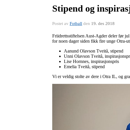
Stipend og inspiras
Postet av
Fotball
den
19. des 2018
Friidrettsstiftelsen Aust-Agder deler før jul
for noen dager siden fikk fire unge Otra-utø
Aanund Olavson Tveitå, stipend
Unni Olavson Tveitå, inspirasjonspr
Lise Hornnes, inspirasjonspris
Emelia Tveitå, stipend
Vi er veldig stolte av dere i Otra IL, og gr