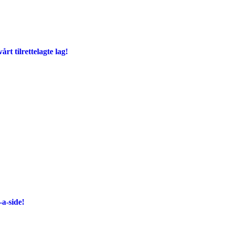
årt tilrettelagte lag!
-a-side!