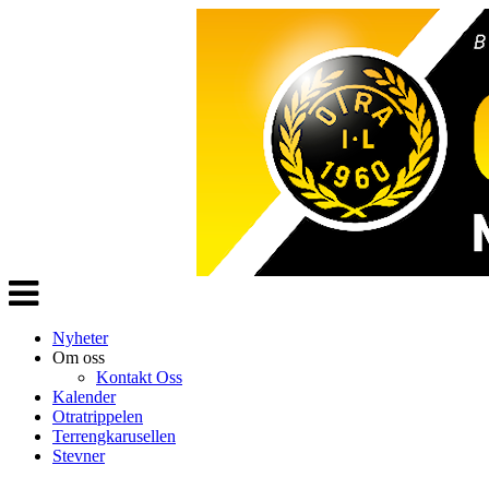
Veksle
navigasjon
Nyheter
Om oss
Kontakt Oss
Kalender
Otratrippelen
Terrengkarusellen
Stevner