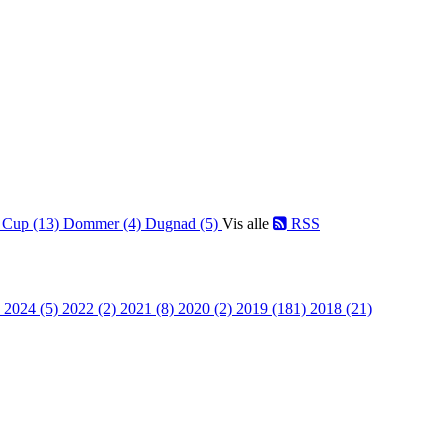
)
Cup (13)
Dommer (4)
Dugnad (5)
Vis alle
RSS
)
2024 (5)
2022 (2)
2021 (8)
2020 (2)
2019 (181)
2018 (21)