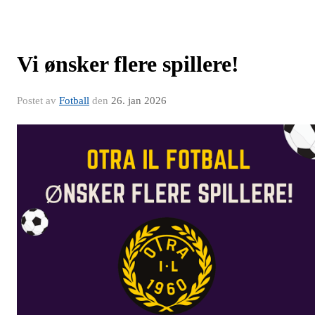
Vi ønsker flere spillere!
Postet av
Fotball
den
26. jan 2026