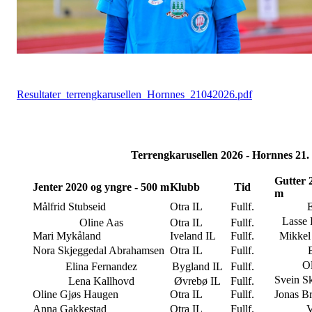
Resultater_terrengkarusellen_Hornnes_21042026.pdf
Terrengkarusellen 2026 - Hornn
Gutter 
Jenter 2020 og yngre - 500 m
Klubb
Tid
m
Målfrid Stubseid
Otra IL
Fullf.
Lasse 
Oline Aas
Otra IL
Fullf.
Mari Mykåland
Iveland IL
Fullf.
Mikkel 
Nora Skjeggedal Abrahamsen
Otra IL
Fullf.
Ol
Elina Fernandez
Bygland IL
Fullf.
Svein S
Lena Kallhovd
Øvrebø IL
Fullf.
Oline Gjøs Haugen
Otra IL
Fullf.
Jonas Br
Anna Gakkestad
Otra IL
Fullf.
V