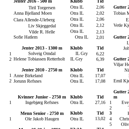
Jenter 2016 - 500 m
Klubb
Tid
Otra IL
2,06
Gutter 
Tiril Torgersen
Anna Bjelland Moen
Otra IL
2,02
Tobias 
Otra IL
2,06
Clara Allende-Uleberg
E
Otra IL
2,12
Vetle K
Liv Skjeggedal
Otra IL
Vilde R. Helle
2,13
Sofie Hatlem
Otra IL
Gutter 
2,01
L
Jenter 2013 - 1300 m
Klubb
Tid
Jo
Solveig Omdal
IL Gry
1
6,22
Helene Tobiassen Retterholt
IL Gry
Gutter 
2
6,39
Viljar H
Jenter 2010 - 2750 m
Klubb
Tid
Ni
1
Anne Birkeland
Otra IL
17,07
2
Emil Kj
Jorunn Refsnes
Otra IL
17,08
Gutter 
Kvinner Junior - 2750 m
Klubb
Tid
m
1
Ingebjørg Refsnes
Otra IL
27,16
1
Eve
2
Klubb
Tid
3
Menn Senior - 2750 m
13,02
1
Ole Jakob Haugen
Otra IL
4
Chri
5
Oliv