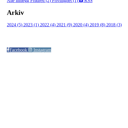
Alle innlegg
Friidrett (2)
Frivillighet (1)
RSS
Arkiv
2024 (5)
2023 (1)
2022 (4)
2021 (9)
2020 (4)
2019 (8)
2018 (3)
Følg oss på:
Facebook
Instagram
© Otra IL