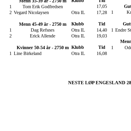
Klubb
Tid
Menn 35-39 år - 2750 m
17,05
Gut
1
Tom Erik Godfredsen
1
Kr
2
Vegard Nicolaysen
Otra IL
17,28
Klubb
Tid
Gut
Menn 45-49 år - 2750 m
1
Dag Refsnes
Otra IL
14,40
1
Endre S
2
Erick Allende
Otra IL
19,03
Menn 
Klubb
Tid
Kvinner 50-54 år - 2750 m
1
Odd
1
Line Birkeland
Otra IL
16,08
NESTE LØP ENGESLAND 28