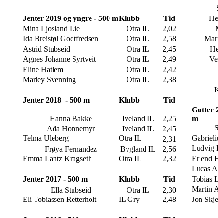
Jenter 2019 og yngre - 500 m
Klubb
Tid
He
Mina Ljosland Lie
Otra IL
2,02
Ida Breistøl Godtfredsen
Otra IL
2,58
Mar
Astrid Stubseid
Otra IL
2,45
He
Agnes Johanne Syrtveit
Otra IL
2,49
Ve
Eline Hatlem
Otra IL
2,42
Marley Svenning
Otra IL
2,38
K
Jenter 2018 - 500 m
Klubb
Tid
Gutter 
Hanna Bakke
Iveland IL
2,25
m
S
Ada Honnemyr
Iveland IL
2,45
Telma Uleberg
Otra IL
Gabrieli
2,31
Ludvig 
Frøya Fernandez
Bygland IL
2,56
Emma Lantz Kragseth
Otra IL
2,32
Erlend 
Lucas A
Jenter 2017 - 500 m
Klubb
Tid
Tobias 
Martin 
Ella Stubseid
Otra IL
2,30
Eli Tobiassen Retterholt
IL Gry
2,48
Jon Skj