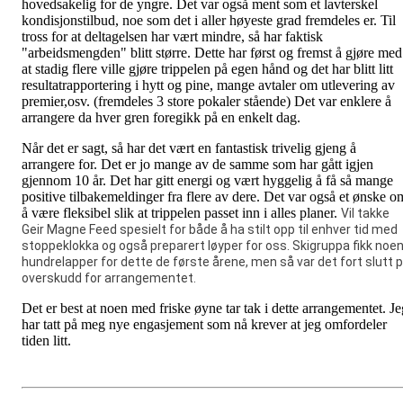
hovedsakelig for de yngre. Det var også ment som et lavterskel
kondisjonstilbud, noe som det i aller høyeste grad fremdeles er. Til
tross for at deltagelsen har vært mindre, så har faktisk
"arbeidsmengden" blitt større. Dette har først og fremst å gjøre med
at stadig flere ville gjøre trippelen på egen hånd og det har blitt litt
resultatrapportering i hytt og pine, mange avtaler om utlevering av
premier,osv. (fremdeles 3 store pokaler stående) Det var enklere å
arrangere da hver gren foregikk på en enkelt dag.
Når det er sagt, så har det vært en fantastisk trivelig gjeng å
arrangere for. Det er jo mange av de samme som har gått igjen
gjennom 10 år. Det har gitt energi og vært hyggelig å få så mange
positive tilbakemeldinger fra flere av dere. Det var også et ønske o
å være fleksibel slik at trippelen passet inn i alles planer.
Vil takke
Geir Magne Feed spesielt for både å ha stilt opp til enhver tid med
stoppeklokka og også preparert løyper for oss. Skigruppa fikk noe
hundrelapper for dette de første årene, men så var det fort slutt 
overskudd for arrangementet.
Det er best at noen med friske øyne tar tak i dette arrangementet. Je
har tatt på meg nye engasjement som nå krever at jeg omfordeler
tiden litt.