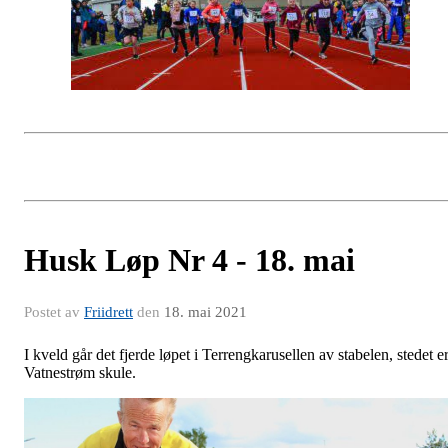
Husk Løp Nr 4 - 18. mai
Postet av
Friidrett
den
18. mai 2021
I kveld går det fjerde løpet i Terrengkarusellen av stabelen, stedet e
Vatnestrøm skule.