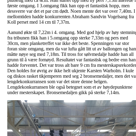
plutselig med ca 4cm. Han startet opp med ny pers 7,15m allerede i
første omgang. I 3.omgang fikk han opp et fantastisk hopp, men
dessverre var det et par cm dødt. Noen mente det var over 7,40m. I
mellomtiden hadde konkurrenten Abraham Sandvin Vogelsang fra
Koll perset med 14 cm til 7,37m.
Aanund økte til 7,22m i 4. omgang. Med god hjelp av høy stemnin
fra tribunen fikk han i 5.omgang opp sterke 7,33m og pers med
30cm, men planketreffet var ikke det beste. Spenningen var stor
foran siste omgang, men da var lufta gått litt ut av ballongen og han
måtte nøye seg med 7,18m. Til tross for sølvmedalje hadde han all
grunn til å være fornøyd. Resultatet var fantastisk og bedre enn han
hadde forventet. Det var tross alt bare 9 cm fra mesterskapsrekorde
Den holdes for øvrig av ikke helt ukjente Karsten Warholm. I kule
og diskos rasket tikjemperen med seg 2 bronsemedaljer, men det va
lengdekonkurransen som var det store denne helgen.
Lengdekonkurransen ble også betegnet som et av høydepunktene
under mesterskapet. Bronsemedaljen gikk på sterke 7,14m.