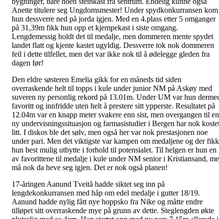
bygninger, bare noen steinkast fra sentrum. Endelig kunne også
Anette titulere seg Ungdomsmester! Under spydkonkurransen kom
hun dessverre ned på jorda igjen. Med en 4.plass etter 5 omganger
på 31,39m fikk hun opp et kjempekast i siste omgang.
Lengdemessig holdt det til medalje, men dommeren mente spydet
landet flatt og kjente kastet ugyldig. Dessverre tok nok dommeren
feil i dette tilfellet, men det var ikke nok til å ødelegge gleden fra
dagen før!
Den eldre søsteren Emelia gikk for en måneds tid siden
overraskende helt til topps i kule under junior NM på Askøy med
suveren ny personlig rekord på 13.01m. Under UM var hun derme
favoritt og innfridde uten helt å prestere sitt ypperste. Resultatet på
12.04m var en knapp meter svakere enn sist, men overgangen til en
ny undervisningssituasjon og farmasistudier i Bergen har nok koste
litt. I diskos ble det sølv, men også her var nok prestasjonen noe
under pari. Men det viktigste var kampen om medaljene og der fikk
hun best mulig utbytte i forhold til potensialet. Til helgen er hun en
av favorittene til medalje i kule under NM senior i Kristiansand, m
må nok da heve seg igjen. Det er nok også planen!
17-åringen Aanund Tveitå hadde siktet seg inn på
lengdekonkurransen med håp om edel medalje i gutter 18/19.
Aanund hadde nylig fått nye hoppsko fra Nike og måtte endre
tilløpet sitt overraskende mye på grunn av dette. Steglengden økte