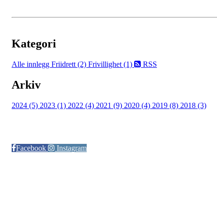
Kategori
Alle innlegg
Friidrett (2)
Frivillighet (1)
RSS
Arkiv
2024 (5)
2023 (1)
2022 (4)
2021 (9)
2020 (4)
2019 (8)
2018 (3)
Følg oss på:
Facebook
Instagram
© Otra IL