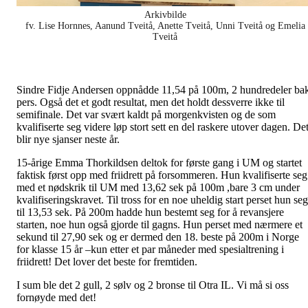
Arkivbilde
fv. Lise Hornnes, Aanund Tveitå, Anette Tveitå, Unni Tveitå og Emelia
Tveitå
Sindre Fidje Andersen oppnådde 11,54 på 100m, 2 hundredeler ba
pers. Også det et godt resultat, men det holdt dessverre ikke til
semifinale. Det var svært kaldt på morgenkvisten og de som
kvalifiserte seg videre løp stort sett en del raskere utover dagen. De
blir nye sjanser neste år.
15-årige Emma Thorkildsen deltok for første gang i UM og startet
faktisk først opp med friidrett på forsommeren. Hun kvalifiserte seg
med et nødskrik til UM med 13,62 sek på 100m ,bare 3 cm under
kvalifiseringskravet. Til tross for en noe uheldig start perset hun seg
til 13,53 sek. På 200m hadde hun bestemt seg for å revansjere
starten, noe hun også gjorde til gagns. Hun perset med nærmere et
sekund til 27,90 sek og er dermed den 18. beste på 200m i Norge
for klasse 15 år –kun etter et par måneder med spesialtrening i
friidrett! Det lover det beste for fremtiden.
I sum ble det 2 gull, 2 sølv og 2 bronse til Otra IL. Vi må si oss
fornøyde med det!