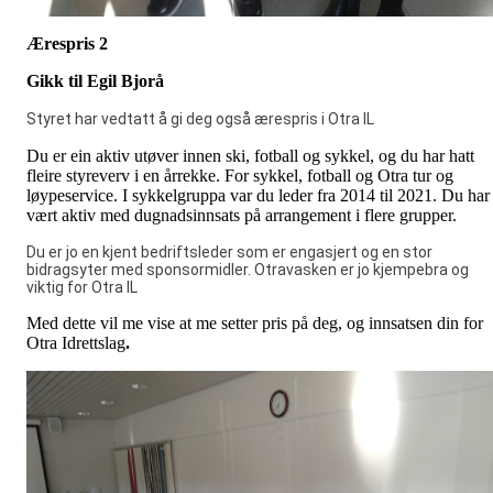
Ærespris 2
Gikk til Egil Bjorå
Styret har vedtatt å gi deg også ærespris i Otra IL
Du er ein aktiv utøver innen ski, fotball og sykkel, og du har hatt
fleire styreverv i en årrekke. For sykkel, fotball og Otra tur og
løypeservice. I sykkelgruppa var du leder fra 2014 til 2021. Du har
vært aktiv med dugnadsinnsats på arrangement i flere grupper.
Du er jo en kjent bedriftsleder som er engasjert og en stor
bidragsyter med sponsormidler. Otravasken er jo kjempebra og
viktig for Otra IL
Med dette vil me vise at me setter pris på deg, og innsatsen din for
Otra Idrettslag
.