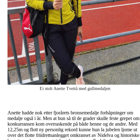
Ei stolt Anette Tveitå med gullmedaljen
Anette hadde nok etter fjorårets bronsemedalje forhåpninger om
medalje også i år. Men at hun så til de grader skulle feste grepet om
konkurransen kom overraskende på både henne og de andre. Med
12,25m og flott ny personlig rekord kunne hun la jubelen ljome ut
over det flotte friidrettsanlegget omkranset av Nidelva og historiske