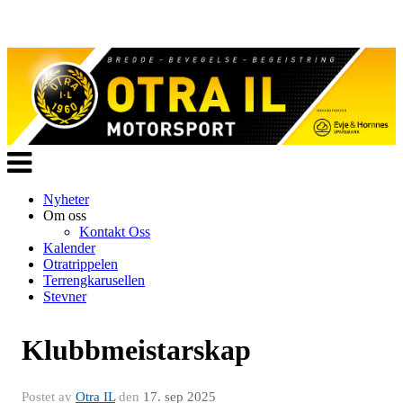
Veksle
navigasjon
Nyheter
Om oss
Kontakt Oss
Kalender
Otratrippelen
Terrengkarusellen
Stevner
Klubbmeistarskap
Postet av
Otra IL
den
17. sep 2025