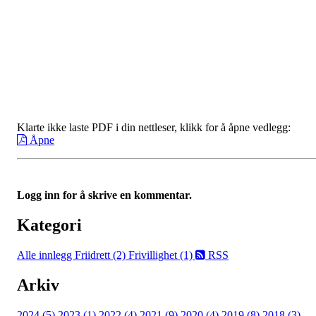
Klarte ikke laste PDF i din nettleser, klikk for å åpne vedlegg:
Åpne
Logg inn for å skrive en kommentar.
Kategori
Alle innlegg
Friidrett (2)
Frivillighet (1)
RSS
Arkiv
2024 (5)
2023 (1)
2022 (4)
2021 (9)
2020 (4)
2019 (8)
2018 (3)