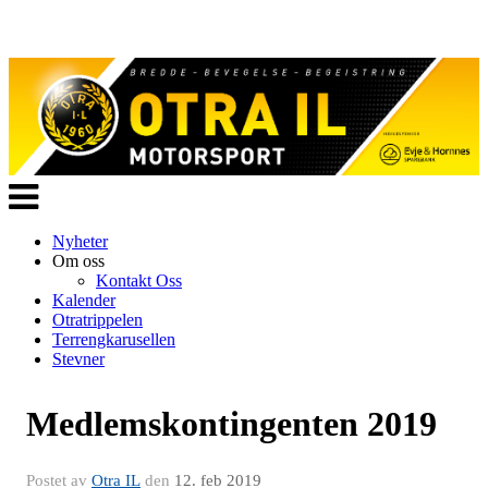
Veksle
navigasjon
Nyheter
Om oss
Kontakt Oss
Kalender
Otratrippelen
Terrengkarusellen
Stevner
Medlemskontingenten 2019
Postet av
Otra IL
den
12. feb 2019