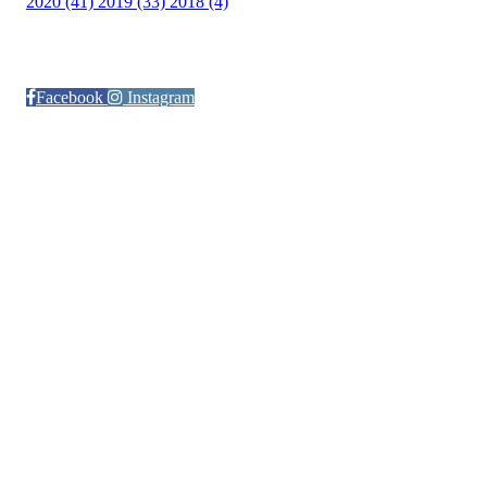
2020 (41)
2019 (33)
2018 (4)
Følg oss på:
Facebook
Instagram
© Otra IL