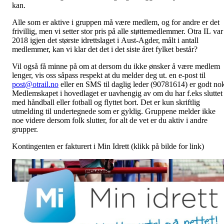
kan.
Alle som er aktive i gruppen må være medlem, og for andre er det
frivillig, men vi setter stor pris på alle støttemedlemmer. Otra IL var
2018 igjen det største idrettslaget i Aust-Agder, målt i antall
medlemmer, kan vi klar det det i det siste året fylket består?
Vil også få minne på om at dersom du ikke ønsker å være medlem
lenger, vis oss såpass respekt at du melder deg ut. en e-post til
post@otrail.no
eller en SMS til daglig leder (90781614) er godt no
Medlemskapet i hovedlaget er uavhengig av om du har f.eks sluttet
med håndball eller fotball og flyttet bort. Det er kun skriftlig
utmelding til undertegnede som er gyldig. Gruppene melder ikke
noe videre dersom folk slutter, for alt de vet er du aktiv i andre
grupper.
Kontingenten er fakturert i Min Idrett (klikk på bilde for link)