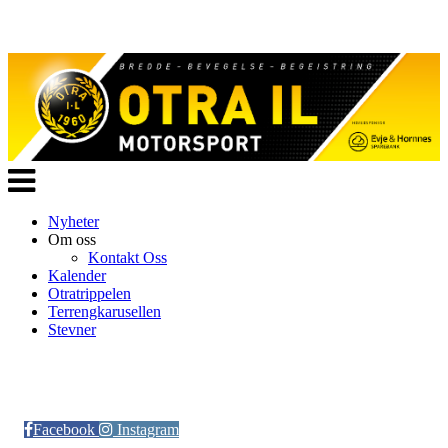
Veksle
navigasjon
Nyheter
Om oss
Kontakt Oss
Kalender
Otratrippelen
Terrengkarusellen
Stevner
Følg oss på:
Facebook
Instagram