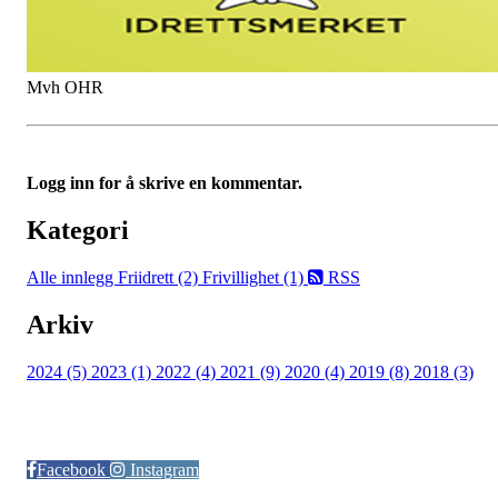
Mvh OHR
Logg inn for å skrive en kommentar.
Kategori
Alle innlegg
Friidrett (2)
Frivillighet (1)
RSS
Arkiv
2024 (5)
2023 (1)
2022 (4)
2021 (9)
2020 (4)
2019 (8)
2018 (3)
Følg oss på:
Facebook
Instagram