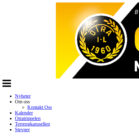
Veksle
navigasjon
Nyheter
Om oss
Kontakt Oss
Kalender
Otratrippelen
Terrengkarusellen
Stevner