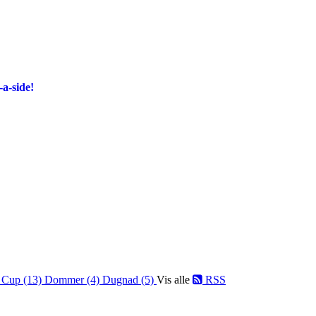
-a-side!
)
Cup (13)
Dommer (4)
Dugnad (5)
Vis alle
RSS