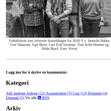
Fotballstyret som avleverte årsmeldingen for 2018. F.v. Jannicke Bakke,
Geir Daasvatn, Egil Bjorå, Lars Erik Sweetser, Tom Arild Homme og
Hilde Bjorå. Foto: Privat
Logg inn for å skrive en kommentar.
Kategori
Alle innlegg
Anlegg (12)
Arrangement (5)
Cup (13)
Dommer (4)
Dugnad (5)
Vis alle
RSS
Arkiv