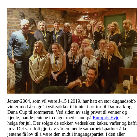
Jenter-2004, som vil være J-15 i 2019, har hatt en stor dugnadsobb 
vinter med å selge Trysil-sokker til inntekt for tur til Danmark og
Dana Cup til sommeren. Ved siden av salg privat til venner og
kjente, hadde jentene to dager med stand på
Europris Evje
siste
helga før jul. Der solgte de sokker, vedsekker, kaker, vafler og kaffi
m.v. Det var flott gjort av vår eminente samarbeidspartner å la
jentene få lov til å være der, midt i inngangspartiet, i den aller