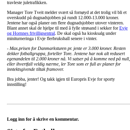
travleste juletrafikken.
Manager Tore Tveit melder svært så fornøyd at det trolig vil bli et
overskudd på dugnadsjobben på rundt 12.000-13.000 kroner.
Jentene har også planer om flere dugnadsjobber utover vinteren.
Blant annet skal de hjelpe til med å fylle strøsand i sekker for
Evje
og Hornnes frivilligsentral
. De skal også ha kiosksalg under
miniturneringa i Evje flerbrukshall senere i vinter.
- Max.prisen for Danmarksturen pr. jente er 3.000 kroner. Resten
dekker fotballgruppa, forteller Tore. Jentene har nok alt redusert
egenandelen til 2.000 kroner nå. Vi satser på å komme ned på null,
eller ihvertfall veldig nærme, ler Tore som er full av planer for
inntektsgivende tiltak framover.
Bra jobba, jenter! Og takk igjen til Europris Evje for sporty
innstilling!
Logg inn for å skrive en kommentar.