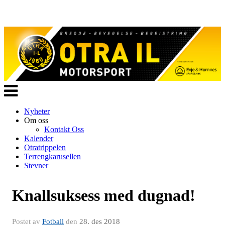
Veksle
navigasjon
Nyheter
Om oss
Kontakt Oss
Kalender
Otratrippelen
Terrengkarusellen
Stevner
Knallsuksess med dugnad!
Postet av
Fotball
den
28. des 2018