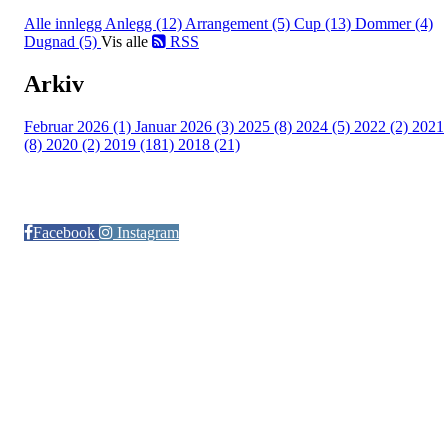
Alle innlegg
Anlegg (12)
Arrangement (5)
Cup (13)
Dommer (4)
Dugnad (5)
Vis alle
RSS
Arkiv
Februar 2026 (1)
Januar 2026 (3)
2025 (8)
2024 (5)
2022 (2)
2021
(8)
2020 (2)
2019 (181)
2018 (21)
Følg oss på:
Facebook
Instagram
© Otra IL